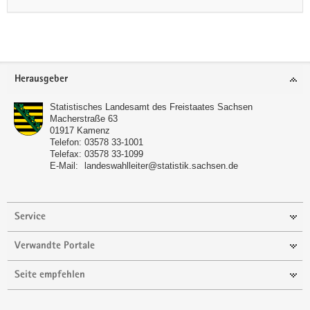
a
v
i
g
Footer-
a
Herausgeber
Bereich
t
Statistisches Landesamt des Freistaates Sachsen
i
Macherstraße 63
o
01917
Kamenz
Telefon:
03578 33-1001
n
Telefax:
03578 33-1099
E-Mail:
landeswahlleiter@statistik.sachsen.de
Service
Verwandte Portale
Seite empfehlen