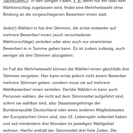
SächsGemO
). In den übrigen Fällen,
z. B.
wenn nur ein oder kein
a
Wahlvorschlag zugelassen wird, findet eine Mehrheitswahl ohne
v
Bindung an die vorgeschlagenen Bewerber/-innen statt.
i
g
Jede(r) Wähler/-in hat drei Stimmen, die er/sie entweder auf
a
mehrere Bewerber/-innen (auch verschiedener
t
Wahlvorschläge) verteilen oder aber auch nur einem/einer
i
Bewerber/-in in Summe geben kann. Es ist zudem zulässig, auch
o
weniger als drei Stimmen abzugeben.
n
Im Fall der Mehrheitswahl können die Wähler/-innen gleichfalls drei
Stimmen vergeben. Hier kann er/sie jedoch nicht einem Bewerber
mehrere Stimmen geben, sondern muss sie auf mehrere
Wahlbewerber/-innen verteilen. Der/die Wähler/-in kann auch
Personen wählen, die nicht auf dem Stimmzettel aufgeführt sind,
sofern sie wählbar sind, also Staaatsangehörige der
Bundesrepublik Deutschland oder eines anderen Mitgliedstaates
der Europäischen Union sind, das 18. Lebensjahr vollendet haben
und seit mindestens drei Monaten im jeweiligen Wahlgebiet
wohnen. Hierfür enthält der Stimmzettel drei freie Zeilen. Die