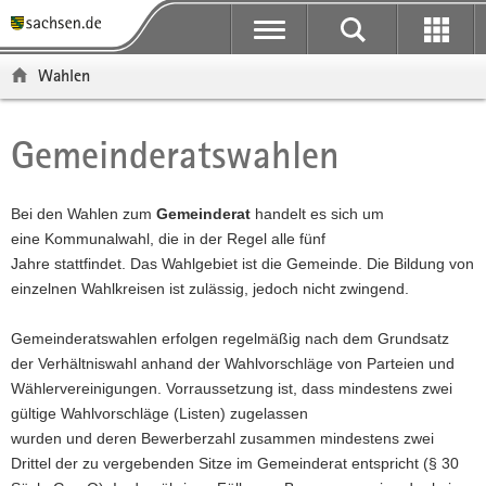
P
P
H
F
o
o
a
o
r
r
u
o
Wahlen
t
t
p
t
a
a
t
e
l
l
i
r
Gemeinderatswahlen
Hauptinhalt
ü
n
n
-
b
a
h
B
e
v
a
e
Bei den Wahlen zum
Gemeinderat
handelt es sich um
r
i
l
r
eine Kommunalwahl, die in der Regel alle fünf
g
g
t
e
Jahre stattfindet. Das Wahlgebiet ist die Gemeinde. Die Bildung von
r
a
i
einzelnen Wahlkreisen ist zulässig, jedoch nicht zwingend.
e
t
c
i
i
h
Gemeinderatswahlen erfolgen regelmäßig nach dem Grundsatz
f
o
der Verhältniswahl
anhand der Wahlvorschläge von Parteien und
e
n
Wählervereinigungen. Vorraussetzung ist, dass mindestens zwei
n
gültige Wahlvorschläge (Listen) zugelassen
d
wurden und deren Bewerberzahl zusammen mindestens zwei
e
Drittel der zu vergebenden Sitze im Gemeinderat entspricht (§ 30
N