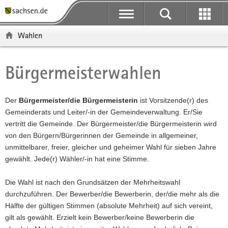
P
P
H
F
o
o
a
o
r
r
u
o
Wahlen
t
t
p
t
a
a
t
e
l
l
i
r
Bürgermeisterwahlen
Hauptinhalt
ü
n
n
-
b
a
h
B
e
v
a
e
Der
Bürgermeister/die Bürgermeisterin
ist Vorsitzende(r) des
r
i
l
r
Gemeinderats und Leiter/-in der Gemeindeverwaltung. Er/Sie
g
g
t
e
vertritt die Gemeinde. Der Bürgermeister/die Bürgermeisterin wird
r
a
i
von den Bürgern/Bürgerinnen der Gemeinde in allgemeiner,
e
t
c
unmittelbarer, freier, gleicher und geheimer Wahl für sieben Jahre
i
i
h
gewählt. Jede(r) Wähler/-in hat eine Stimme.
f
o
e
n
Die Wahl ist nach den Grundsätzen der Mehrheitswahl
n
durchzuführen. Der Bewerber/die Bewerberin, der/die mehr als die
d
Hälfte der gültigen Stimmen (absolute Mehrheit) auf sich vereint,
e
gilt als gewählt. Erzielt kein Bewerber/keine Bewerberin die
N