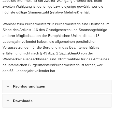
absolute Mehrheit, ist ein zweiter Wahlgang erforderlich. Beim
a
zweiten Wahlgang ist derjenige bzw. diejenige gewählt, wer die
v
höchste gültige Stimmenzahl (relative Mehrheit) erhält.
i
g
Wählbar zum Bürgermeister/zur Bürgermeisterin sind Deutsche im
a
Sinne des Artikels 116 des Grundgesetzes und Staatsangehörige
t
anderer Mitgliedstaaten der Europäischen Union, die das 18.
i
Lebensjahr vollendet haben, die allgemeinen persönlichen
o
Voraussetzungen für die Berufung in das Beamtenverhältnis
n
erfüllen und nicht nach § 49
Abs.
2
SächsGemO
von der
Wählbarkeit ausgeschlossen sind. Nicht wählbar für das Amt eines
hauptamtlichen Bürgermeisters/Bürgermeisterin ist ferner, wer
das 65. Lebensjahr vollendet hat.
Rechtsgrundlagen
Downloads