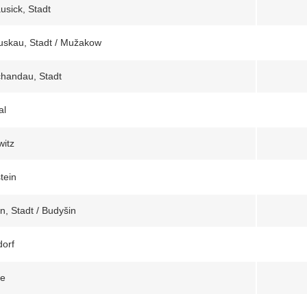
usick, Stadt
skau, Stadt / Mužakow
handau, Stadt
al
itz
tein
n, Stadt / Budyšin
dorf
de