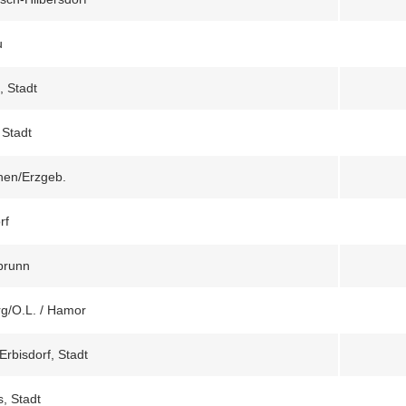
u
, Stadt
 Stadt
hen/Erzgeb.
rf
brunn
g/O.L. / Hamor
Erbisdorf, Stadt
s, Stadt