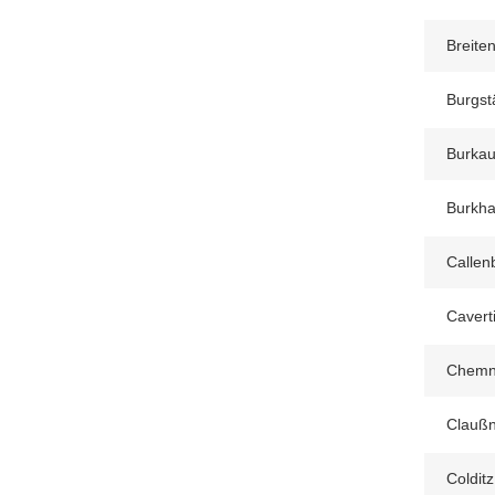
Breite
Burgst
Burkau
Burkha
Callen
Caverti
Chemni
Claußn
Colditz