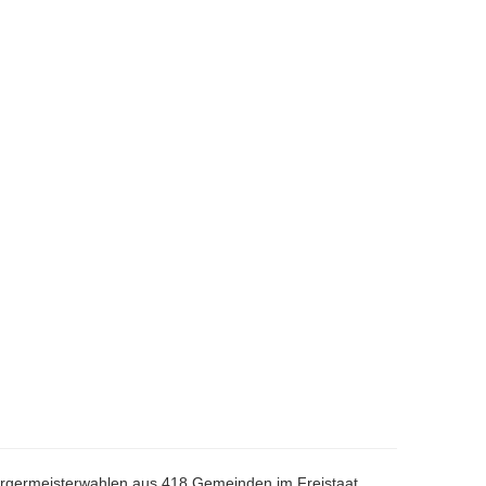
Bürgermeisterwahlen aus 418 Gemeinden im Freistaat