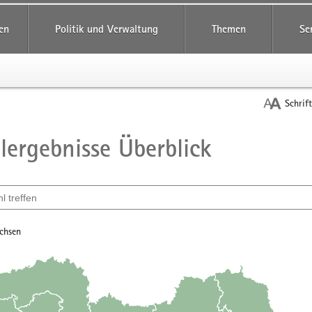
reifende
en
Politik und Verwaltung
Themen
Se
Schrif
ergebnisse Überblick
t
ählen
achsen