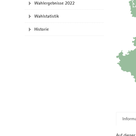
Wahlergebnisse 2022
a
v
Wahlstatistik
i
g
Historie
a
t
i
o
n
Inform
Auf diese