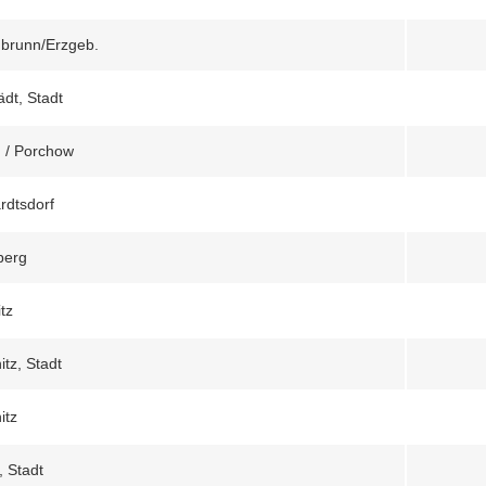
nbrunn/Erzgeb.
ädt, Stadt
 / Porchow
rdtsdorf
berg
tz
tz, Stadt
itz
, Stadt