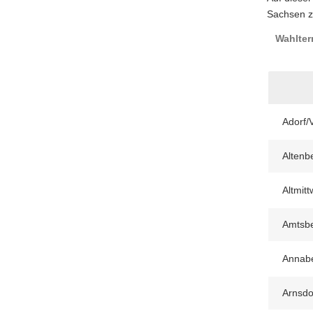
Sachsen z
Wahlter
Adorf/V
Altenb
Altmit
Amtsb
Annabe
Arnsdo