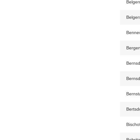
Belger
Belger
Bennew
Berge
Bernsd
Bernsd
Bernsta
Bertsd
Bischo
Bobrit