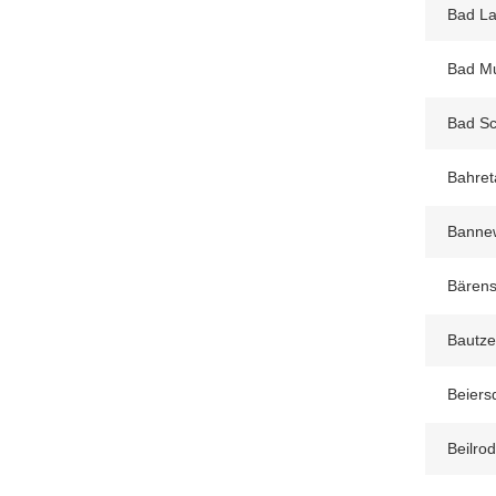
Bad La
Bad Mu
Bad Sc
Bahret
Bannew
Bärens
Bautze
Beiers
Beilro