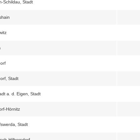
n-Schildau, Stadt
shain
itz
n
orf
orf, Stadt
dt a. d. Eigen, Stadt
orf-Hörnitz
fswerda, Stadt
zsch-Hilbersdorf