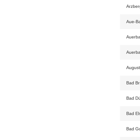
Arzber
Aue-Ba
Auerb
Auerba
August
Bad B
Bad Dü
Bad Els
Bad Go