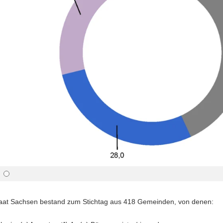
ste
Vorwärts
s :
blättern
ste
Zurück
ks :
blättern
ste
Bildunterschrift
n :
anzeigen
ste
Bildunterschrift
n :
verbergen
ste
Vollbildmodus
:
öffnen
e :
Bilderschau
abspielen
taat Sachsen bestand zum Stichtag aus 418 Gemeinden, von denen: