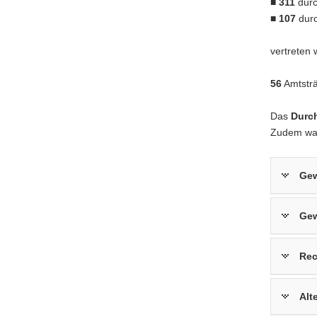
■
311
durc
■
107
durc
vertreten 
56
Amtsträ
Das
Durch
Zudem wa
Gew
Gew
Rec
Alt