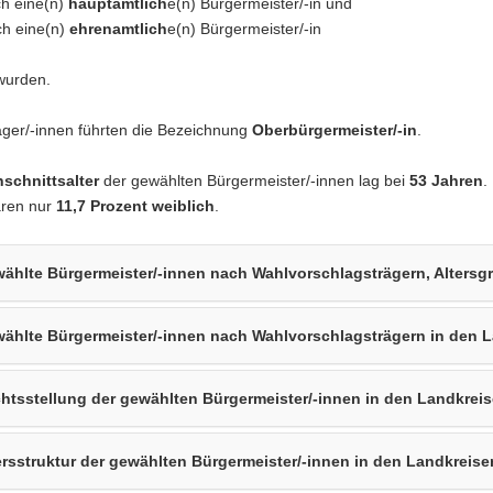
h eine(n)
hauptamtlich
e(n) Bürgermeister/-in und
h eine(n)
ehrenamtlich
e(n) Bürgermeister/-in
wurden.
ger/-innen führten die Bezeichnung
Oberbürgermeister/-in
.
schnittsalter
der gewählten Bürgermeister/-innen lag bei
53 Jahren
.
ren nur
11,7 Prozent weiblich
.
ählte Bürgermeister/-innen nach Wahlvorschlagsträgern, Alters
ählte Bürgermeister/-innen nach Wahlvorschlagsträgern in den 
htsstellung der gewählten Bürgermeister/-innen in den Landkrei
ersstruktur der gewählten Bürgermeister/-innen in den Landkreise