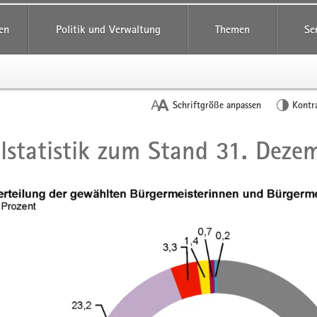
reifende
en
Politik und Verwaltung
Themen
Se
Schriftgröße anpassen
Kontr
statistik zum Stand 31. Deze
t
n
g