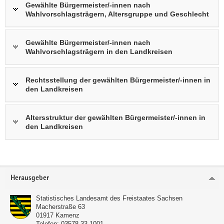
Gewählte Bürgermeister/-innen nach
Wahlvorschlagsträgern, Altersgruppe und Geschlecht
Gewählte Bürgermeister/-innen nach
Wahlvorschlagsträgern in den Landkreisen
Rechtsstellung der gewählten Bürgermeister/-innen in
den Landkreisen
Altersstruktur der gewählten Bürgermeister/-innen in
den Landkreisen
Footer-
Herausgeber
Bereich
Statistisches Landesamt des Freistaates Sachsen
Macherstraße 63
01917
Kamenz
Telefon:
03578 33-1001