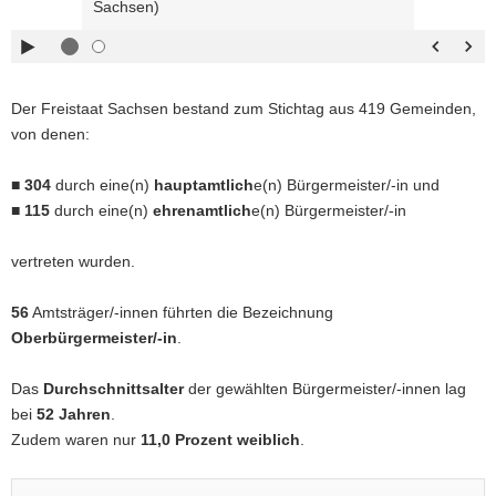
Sachsen)
rechts :
blättern
a
Pfeiltaste
Zurück
v
links :
blättern
i
Pfeiltaste
Bildunterschrift
g
Der Freistaat Sachsen bestand zum Stichtag aus 419 Gemeinden,
oben :
anzeigen
a
von denen:
Pfeiltaste
Bildunterschrift
t
unten :
verbergen
i
■
304
durch eine(n)
hauptamtlich
e(n) Bürgermeister/-in und
Eingabetaste
Vollbildmodus
o
■
115
durch eine(n)
ehrenamtlich
e(n) Bürgermeister/-in
:
öffnen
n
Leertaste :
Bilderschau
vertreten wurden.
abspielen
56
Amtsträger/-innen führten die Bezeichnung
Oberbürgermeister/-in
.
Das
Durchschnittsalter
der gewählten Bürgermeister/-innen lag
bei
52 Jahren
.
Zudem waren nur
11,0 Prozent weiblich
.