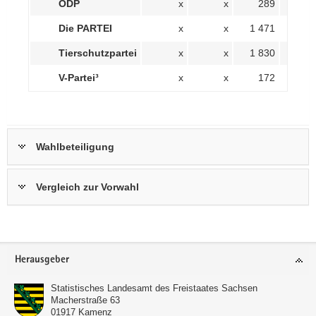
ÖDP
x
x
289
0,
Die PARTEI
x
x
1 471
1,
Tierschutzpartei
x
x
1 830
1,
V-Partei³
x
x
172
0,
Wahlbeteiligung
Vergleich zur Vorwahl
Footer-
Herausgeber
Bereich
Statistisches Landesamt des Freistaates Sachsen
Macherstraße 63
01917
Kamenz