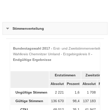
Stimmenverteilung
Bundestagswahl 2017 -
Erst- und Zweitstimmenverteilung im
Chemnitzer Umland -
Wahlkreis Chemnitzer Umland - Erzgebirgskreis II
-
Erzgebirgskreis II
Endgültige Ergebnisse
Erststimmen
Zweitstimmen
Absolut
Prozent
Absolut
Prozen
Ungültige Stimmen
2 221
1,6
1 708
1,
Gültige Stimmen
136 670
98,4
137 183
98,
CDU
48 012
35,1
41 947
30,