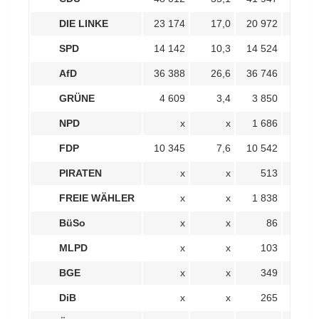
DIE LINKE
23 174
17,0
20 972
15,
SPD
14 142
10,3
14 524
10,
AfD
36 388
26,6
36 746
26,
GRÜNE
4 609
3,4
3 850
2,
NPD
x
x
1 686
1,
FDP
10 345
7,6
10 542
7,
PIRATEN
x
x
513
0,
FREIE WÄHLER
x
x
1 838
1,
BüSo
x
x
86
0,
Chemnitzer Umland -
Erzgebirgskreis II
MLPD
x
x
103
0,
BGE
x
x
349
0,
DiB
x
x
265
0,