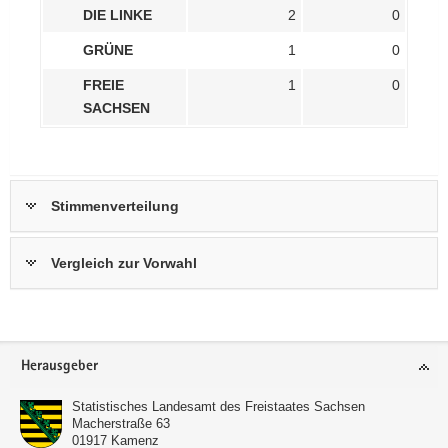
DIE LINKE
2
0
GRÜNE
1
0
FREIE
1
0
SACHSEN
Stimmenverteilung
Vergleich zur Vorwahl
Footer-
Herausgeber
Bereich
Statistisches Landesamt des Freistaates Sachsen
Macherstraße 63
01917
Kamenz