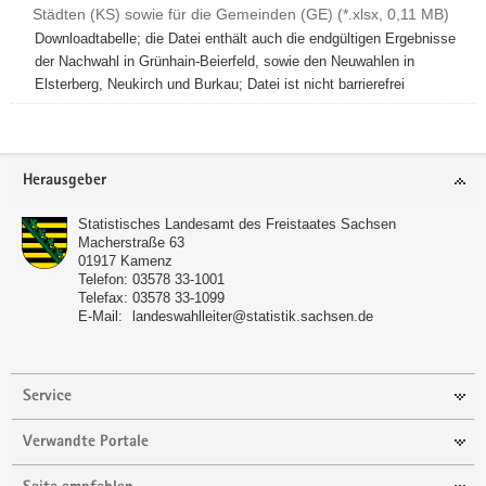
Städten (KS) sowie für die Gemeinden (GE) (*.xlsx, 0,11 MB)
a
Downloadtabelle; die Datei enthält auch die endgültigen Ergebnisse
v
der Nachwahl in Grünhain-Beierfeld, sowie den Neuwahlen in
i
Elsterberg, Neukirch und Burkau; Datei ist nicht barrierefrei
g
Weitere
a
Information
t
Footer-
i
Herausgeber
Bereich
o
n
Statistisches Landesamt des Freistaates Sachsen
Macherstraße 63
01917
Kamenz
Telefon:
03578 33-1001
Telefax:
03578 33-1099
E-Mail:
landeswahlleiter@statistik.sachsen.de
Service
Verwandte Portale