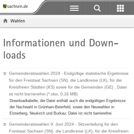
P
P
H
W
F
o
o
a
e
o
r
r
u
i
o
Wahlen
t
t
p
t
t
a
a
t
e
e
l
l
i
r
r
Informationen und Down­
Hauptinhalt
ü
n
n
e
-
loads
b
a
h
I
B
e
v
a
n
e
r
i
l
f
r
g
g
t
o
e
Gemeinderatswahlen 2024 - Endgültige statistische Ergebnisse
r
a
r
i
für den Freistaat Sachsen (SN), die Landkreise (LK), für die
e
t
m
c
Kreisfreien Städten (KS) sowie für die Gemeinden (GE) , Datei
i
i
a
h
ist nicht barrierefrei (*.xlsx, 0,16 MB)
f
o
t
Downloadtabelle; die Datei enthält auch die endgültigen Ergebnisse
e
n
i
der Nachwahl in Grünhain-Beierfeld, sowie den Neuwahlen in
n
o
Elsterberg, Neukirch und Burkau; Datei ist nicht barrierefrei
d
n
Gemeinderatswahlen 9. Juni 2024 - Sitzverteilung für den
e
Freistaat Sachsen (SN), die Landkreise (LK), für die Kreisfreien
N