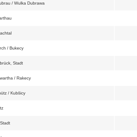
brau / Wulka Dubrawa
arthau
achtal
rch / Bukecy
brück, Stadt
wartha / Rakecy
ütz / Kubšicy
tz
 Stadt