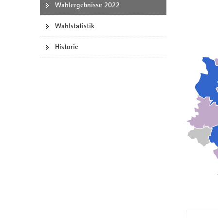
Wahlergebnisse 2022
a
v
Wahlstatistik
i
g
Historie
a
t
i
o
n