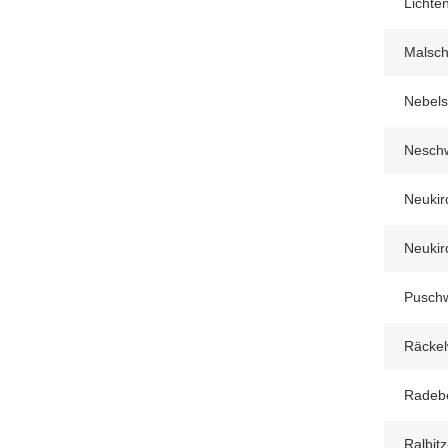
Lichte
Malsch
Nebelsc
Neschw
Neukir
Neukir
Puschw
Räckel
Radebe
Ralbit