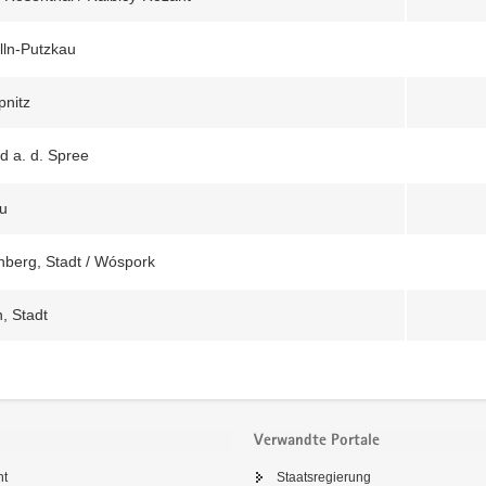
ln-Putzkau
nitz
d a. d. Spree
u
berg, Stadt / Wóspork
, Stadt
Verwandte Portale
ht
Staatsregierung