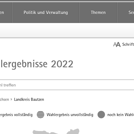
reifende
en
Politik und Verwaltung
Themen
Se
Schrif
ergebnisse 2022
t
ählen
achsen
Landkreis Bautzen
rgebnis vollständig
Wahlergebnis unvollständig
noch kein Wahl