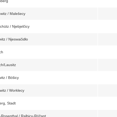
nberg
witz / Malešecy
hütz / Njebjelčicy
itz / Njeswačidło
ch
ch/Lausitz
itz / Bóšicy
witz / Worklecy
rg, Stadt
z-Rosenthal / Ralbicy-Róžant