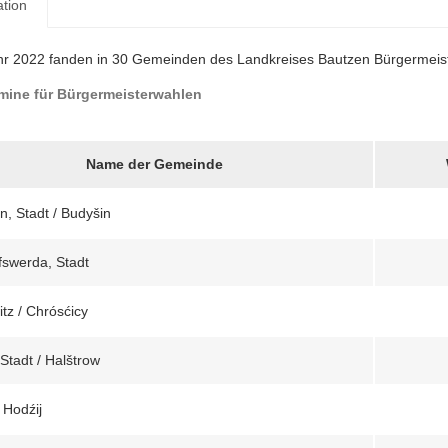
ation
hr 2022 fanden in 30 Gemeinden des Landkreises Bautzen Bürgermeist
mine für Bürgermeisterwahlen
Name der Gemeinde
n, Stadt / Budyšin
fswerda, Stadt
tz / Chrósćicy
 Stadt / Halštrow
 Hodźij