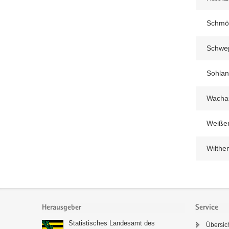
Schmöl
Schwep
Sohlan
Wacha
Weißen
Wilthen
Footer-
Bereich
Herausgeber
Service
Statistisches Landesamt des
Übersic