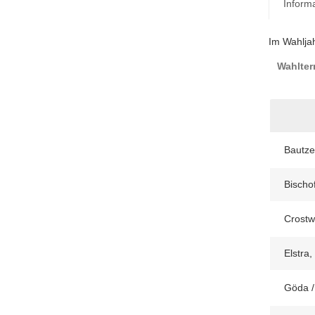
Inform
Im Wahlja
Wahlter
Bautze
Bischo
Crostwi
Elstra,
Göda /