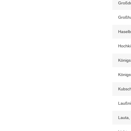
Großdu
Großh
Haselb
Hochki
Königs
Königs
Kubsch
Laußni
Lauta,