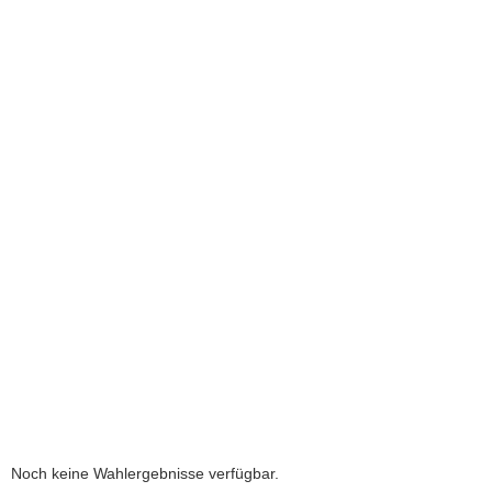
a
v
i
g
a
t
i
o
n
Noch keine Wahlergebnisse verfügbar.