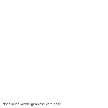
a
v
i
g
a
t
i
o
n
Noch keine Wahlergebnisse verfügbar.