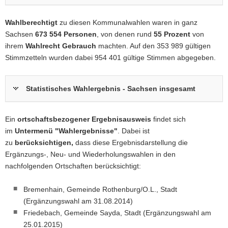
a
Wahlberechtigt
zu diesen Kommunalwahlen waren in ganz
v
Sachsen
673 554 Personen
, von denen rund
55 Prozent
von
i
ihrem
Wahlrecht Gebrauch
machten. Auf den 353 989 gültigen
g
Stimmzetteln wurden dabei 954 401 gültige Stimmen abgegeben.
a
t
i
Statistisches Wahlergebnis - Sachsen insgesamt
o
n
Ein
ortschaftsbezogener Ergebnisausweis
findet sich
im
Untermenü "Wahlergebnisse"
. Dabei ist
zu
berücksichtigen,
dass diese Ergebnisdarstellung die
Ergänzungs-, Neu- und Wiederholungswahlen in den
nachfolgenden Ortschaften berücksichtigt:
Bremenhain, Gemeinde Rothenburg/O.L., Stadt
(Ergänzungswahl am 31.08.2014)
Friedebach, Gemeinde Sayda, Stadt (Ergänzungswahl am
25.01.2015)