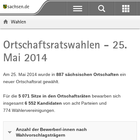
P
P
H
F
o
o
a
o
r
r
u
o
Wahlen
t
t
p
t
a
a
t
e
l
l
i
r
Ortschaftsratswahlen - 25.
Hauptinhalt
ü
n
n
-
Mai 2014
b
a
h
B
e
v
a
e
r
i
l
r
Am 25. Mai 2014 wurde in
887 sächsischen Ortschaften
ein
g
g
t
e
neuer Ortschaftsrat gewählt.
r
a
i
e
t
c
Für die
5 071 Sitze in den Ortschaftsräten
bewarben sich
i
i
h
insgesamt
6 552 Kandidaten
von acht Parteien und
f
o
774 Wählervereinigungen.
e
n
n
d
Anzahl der Bewerber/-innen nach
e
Wahlvorschlagsträgern
N