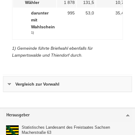
Wähler
1 878
131,5
10,7
darunter
995
53,0
35,4
mit
Wahlschein
1)
1) Gemeinde führte Briefwahl ebenfalls für
Lampertswalde und Thiendorf durch.
Vergleich zur Vorwahl
Schönfeld
Footer-
Herausgeber
Bereich
Statistisches Landesamt des Freistaates Sachsen
Macherstraße 63