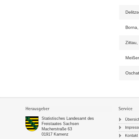
Delitzs
Borna,
Zittau,
Meißen
Oschat
Footer-
Bereich
Herausgeber
Service
Statistisches Landesamt des
Übersic
Freistaates Sachsen
Impres
Macherstraße 63
01917
Kamenz
Kontakt