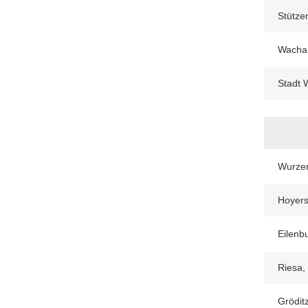
Stütze
Wacha
Stadt 
Wurzen
Hoyers
Eilenb
Riesa,
Gröditz