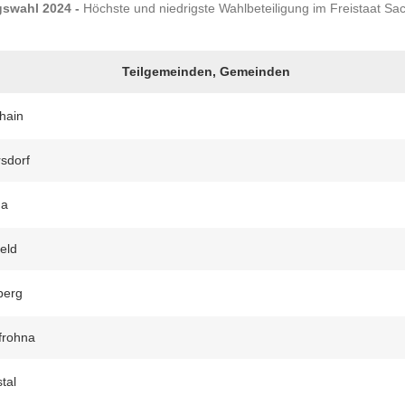
swahl 2024 -
Höchste und niedrigste Wahlbeteiligung im Freistaat Sa
Teilgemeinden, Gemeinden
hain
sdorf
ma
feld
berg
frohna
tal