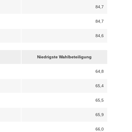
84,7
84,7
84,6
Niedrigste Wahlbeteiligung
64,8
65,4
65,5
65,9
66,0