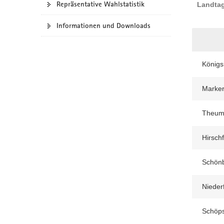
Repräsentative Wahlstatistik
Landtag
a
v
Informationen und Downloads
i
g
a
Königs
t
i
Marker
o
n
Theu
Hirsch
Schön
Nieder
Schöps