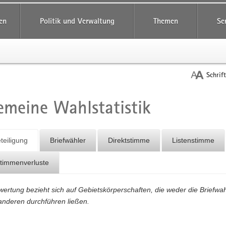
reifende
en
Politik und Verwaltung
Themen
Se
Schrif
emeine Wahlstatistik
t
teiligung
Briefwähler
Direktstimme
Listenstimme
stimmenverluste
ertung bezieht sich auf Gebietskörperschaften, die weder die Briefwah
anderen durchführen ließen.