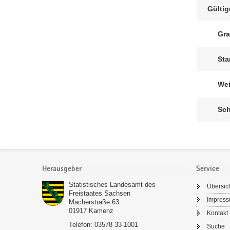
Gülti
Gra
Sta
Wei
Sch
Footer-
Bereich
Herausgeber
Service
Statistisches Landesamt des
Übersic
Freistaates Sachsen
Impres
Macherstraße 63
01917
Kamenz
Kontakt
Telefon:
03578 33-1001
Suche