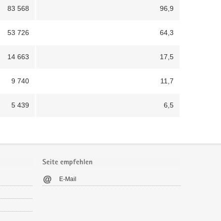
83 568
96,9
53 726
64,3
14 663
17,5
9 740
11,7
5 439
6,5
Seite empfehlen
E-Mail