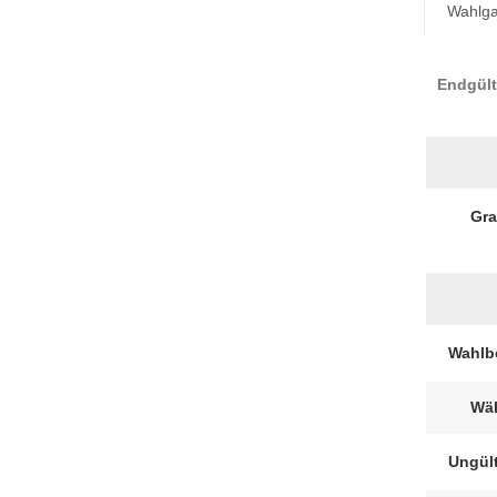
Wahlg
Endgült
Gra
Wahlb
Wäh
Ungül