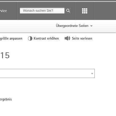
Suchbegriff
rvice
Suche starten
Übergeordnete Seiten
tgröße anpassen
Kontrast erhöhen
Seite vorlesen
015
ergebnis