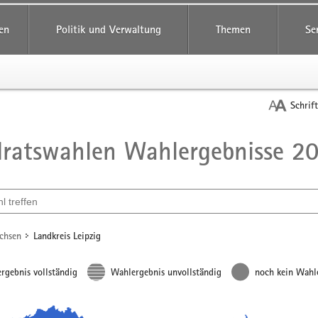
reifende
en
Politik und Verwaltung
Themen
Se
Schrif
ratswahlen Wahlergebnisse 2
t
ählen
achsen
Landkreis Leipzig
rgebnis vollständig
Wahlergebnis unvollständig
noch kein Wahl