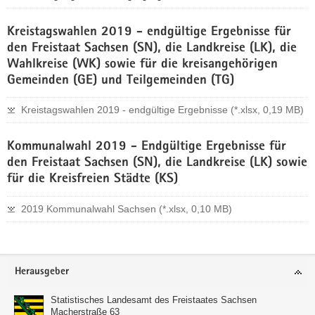
a
Kreistagswahlen 2019 - endgültige Ergebnisse für
v
den Freistaat Sachsen (SN), die Landkreise (LK), die
i
Wahlkreise (WK) sowie für die kreisangehörigen
g
Gemeinden (GE) und Teilgemeinden (TG)
a
t
Kreistagswahlen 2019 - endgültige Ergebnisse (*.xlsx, 0,19 MB)
i
o
n
Kommunalwahl 2019 - Endgültige Ergebnisse für
den Freistaat Sachsen (SN), die Landkreise (LK) sowie
für die Kreisfreien Städte (KS)
2019 Kommunalwahl Sachsen (*.xlsx, 0,10 MB)
Weitere
Information
Footer-
Herausgeber
Bereich
Statistisches Landesamt des Freistaates Sachsen
Macherstraße 63