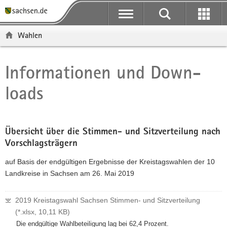
P
P
H
W
F
o
o
a
e
o
r
r
u
i
o
Wahlen
t
t
p
t
t
a
a
t
e
e
l
l
i
r
r
Informationen und Down­
Hauptinhalt
ü
n
n
e
-
loads
b
a
h
I
B
e
v
a
n
e
r
i
l
f
r
g
g
t
o
e
Übersicht über die Stimmen- und Sitzverteilung nach
r
a
r
i
Vorschlagsträgern
e
t
m
c
i
i
a
h
auf Basis der endgültigen Ergebnisse der Kreistagswahlen der 10
f
o
t
Landkreise in Sachsen am 26. Mai 2019
e
n
i
n
o
2019 Kreistagswahl Sachsen Stimmen- und Sitzverteilung
d
n
(*.xlsx, 10,11 KB)
e
Die endgültige Wahlbeteiligung lag bei 62,4 Prozent.
N