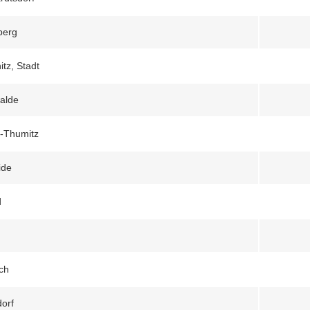
berg
tz, Stadt
alde
-Thumitz
ide
d
ch
orf