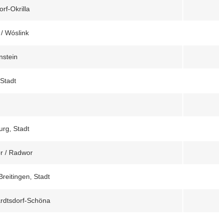
rf-Okrilla
 / Wóslink
nstein
 Stadt
rg, Stadt
r / Radwor
Breitingen, Stadt
rdtsdorf-Schöna