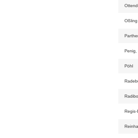
Ottendo
Oßling
Parthe
Penig,
Pöhl
Radebu
Radibo
Regis-
Reinha