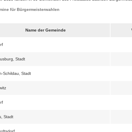
mine für Bürgermeisterwahlen
Name der Gemeinde
rf
usburg, Stadt
n-Schildau, Stadt
itz
rf
s, Stadt
rdtsdorf