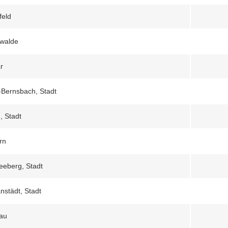
feld
walde
r
-Bernsbach, Stadt
, Stadt
rn
eeberg, Stadt
nstädt, Stadt
au