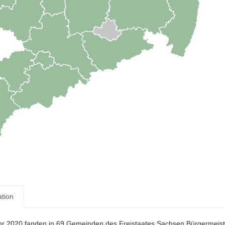
ation
hr 2020 fanden in 69 Gemeinden des Freistaates Sachsen Bürgermeiste