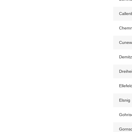
Callen
Chemni
Cunew
Demitz
Dreihe
Ellefel
Elsnig
Gohris
Gornsd