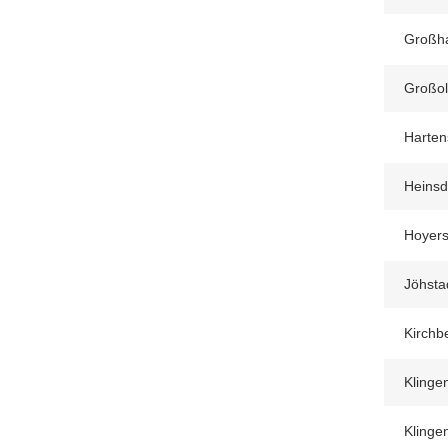
Großh
Großol
Harten
Heinsd
Hoyers
Jöhsta
Kirchb
Klinge
Klingen