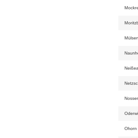
Mockr
Moritz
Mülse
Naunho
Neiße
Netzsc
Nossen
Oderwi
Ohorn