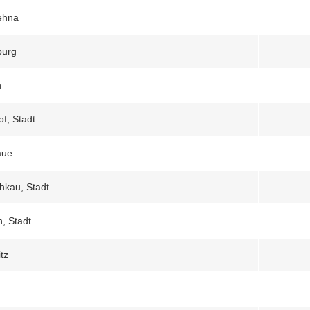
ehna
burg
n
f, Stadt
aue
hkau, Stadt
, Stadt
tz