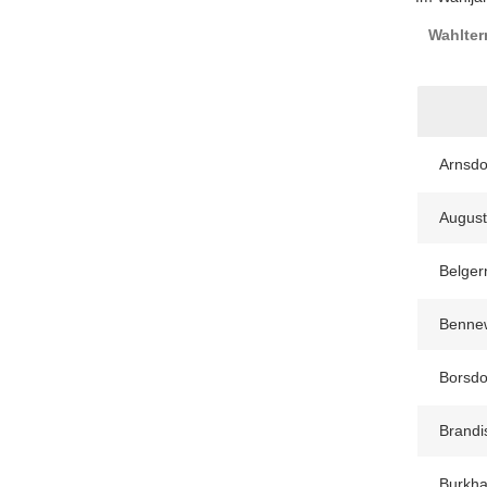
Wahlter
Arnsdo
August
Belger
Bennew
Borsdo
Brandi
Burkha