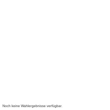
a
v
i
g
a
t
i
o
n
Noch keine Wahlergebnisse verfügbar.