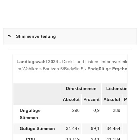
Stimmenverteilung
Landtagswahl 2024 -
Direkt- und Listenstimmenverteilung
im Wahlkreis Bautzen 5/Budyšin 5
- Endgültige Ergebnisse
Direktstimmen
Listenstimmen
Absolut
Prozent
Absolut
Prozen
Ungültige
296
0,9
289
0,
Stimmen
Gültige Stimmen
34 447
99,1
34 454
99,
CDU
13 119
38,1
11 184
32,