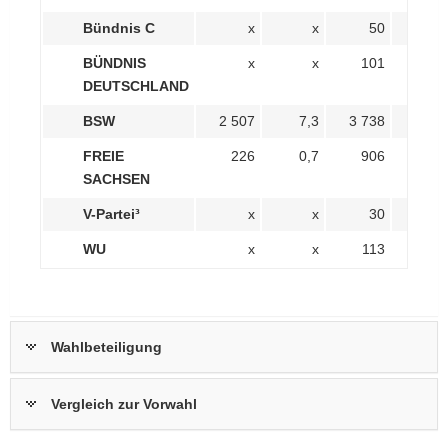
Bündnis C
x
x
50
0,
BÜNDNIS
x
x
101
0,
DEUTSCHLAND
BSW
2 507
7,3
3 738
10,
FREIE
226
0,7
906
2,
SACHSEN
V-Partei³
x
x
30
0,
WU
x
x
113
0,
Wahlbeteiligung
Vergleich zur Vorwahl