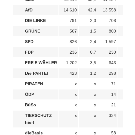
AfD
14 610
42,4
13 558
39,
DIE LINKE
791
2,3
708
2,
GRÜNE
507
1,5
800
2,
SPD
826
2,4
1 597
4,
FDP
236
0,7
230
0,
FREIE WÄHLER
1 202
3,5
643
1,
Die PARTEI
423
1,2
298
0,
PIRATEN
x
x
71
0,
ÖDP
x
x
14
0,
BüSo
x
x
21
0,
TIERSCHUTZ
x
x
334
1,
hier!
dieBasis
x
x
58
0,