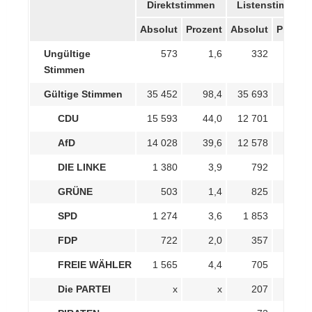
Direktstimmen
Listenstimmen
Absolut
Prozent
Absolut
Prozen
Ungültige
573
1,6
332
0,
Stimmen
Gültige Stimmen
35 452
98,4
35 693
99,
CDU
15 593
44,0
12 701
35,
AfD
14 028
39,6
12 578
35,
DIE LINKE
1 380
3,9
792
2,
GRÜNE
503
1,4
825
2,
SPD
1 274
3,6
1 853
5,
FDP
722
2,0
357
1,
FREIE WÄHLER
1 565
4,4
705
2,
Die PARTEI
x
x
207
0,