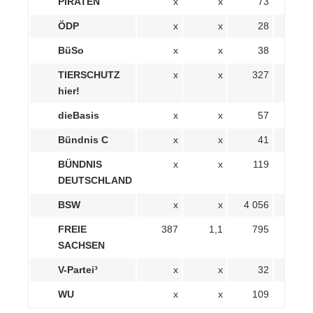
PIRATEN
x
x
73
0,
ÖDP
x
x
28
0,
BüSo
x
x
38
0,
TIERSCHUTZ
x
x
327
0,
hier!
dieBasis
x
x
57
0,
Bündnis C
x
x
41
0,
BÜNDNIS
x
x
119
0,
DEUTSCHLAND
BSW
x
x
4 056
11,
FREIE
387
1,1
795
2,
SACHSEN
V-Partei³
x
x
32
0,
WU
x
x
109
0,