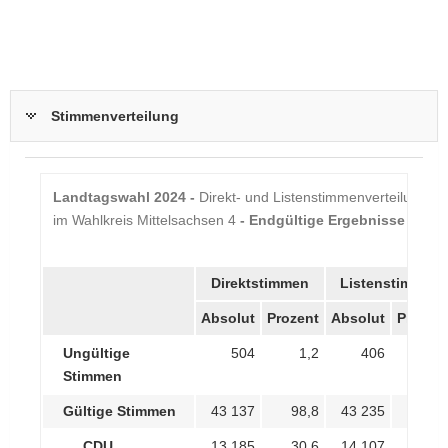
Stimmenverteilung
Landtagswahl 2024 -
Direkt- und Listenstimmenverteilung
im Wahlkreis Mittelsachsen 4
- Endgültige Ergebnisse
Direktstimmen
Listenstimmen
Absolut
Prozent
Absolut
Prozen
Ungültige
504
1,2
406
0,
Stimmen
Gültige Stimmen
43 137
98,8
43 235
99,
CDU
13 185
30,6
14 107
32,