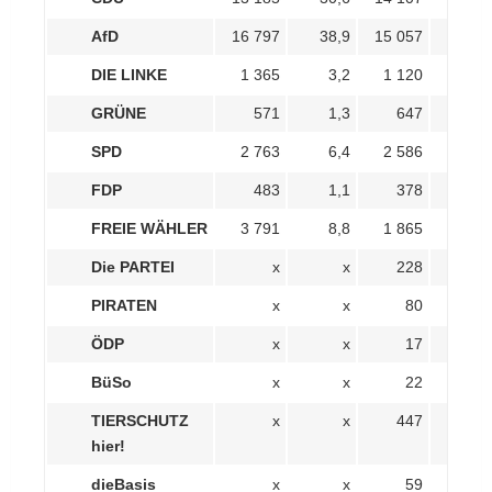
AfD
16 797
38,9
15 057
34,
DIE LINKE
1 365
3,2
1 120
2,
GRÜNE
571
1,3
647
1,
SPD
2 763
6,4
2 586
6,
FDP
483
1,1
378
0,
FREIE WÄHLER
3 791
8,8
1 865
4,
Die PARTEI
x
x
228
0,
PIRATEN
x
x
80
0,
ÖDP
x
x
17
0,
BüSo
x
x
22
0,
TIERSCHUTZ
x
x
447
1,
hier!
dieBasis
x
x
59
0,