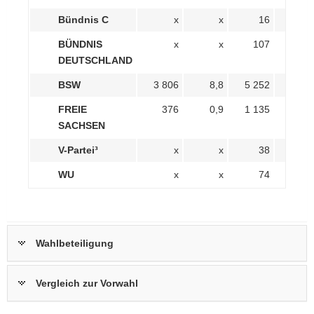
Bündnis C
x
x
16
0,
BÜNDNIS
x
x
107
0,
DEUTSCHLAND
BSW
3 806
8,8
5 252
12,
FREIE
376
0,9
1 135
2,
SACHSEN
V-Partei³
x
x
38
0,
WU
x
x
74
0,
Wahlbeteiligung
Vergleich zur Vorwahl