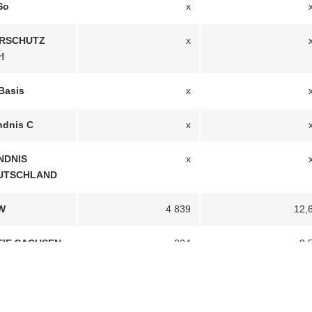
So
x
ERSCHUTZ
x
r!
Basis
x
dnis C
x
NDNIS
x
UTSCHLAND
W
4 839
12,
EIE SACHSEN
204
0,
artei³
x
x