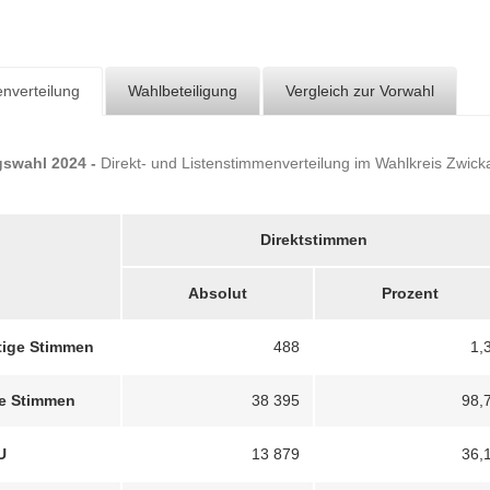
nverteilung
Wahlbeteiligung
Vergleich zur Vorwahl
swahl 2024 -
Direkt- und Listenstimmenverteilung im Wahlkreis Zwic
Direktstimmen
Absolut
Prozent
tige Stimmen
488
1,
Zwickau 2
ge Stimmen
38 395
98,
U
13 879
36,