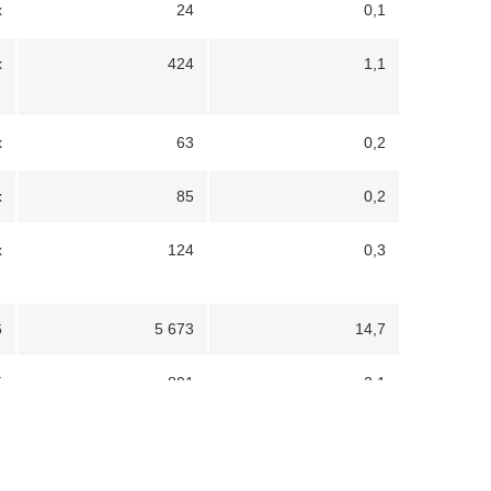
x
24
0,1
x
424
1,1
x
63
0,2
x
85
0,2
x
124
0,3
6
5 673
14,7
5
801
2,1
x
37
0,1
x
61
0,2