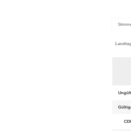
Stimme
Landtag
Ungül
Gülti
CD