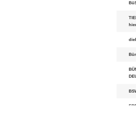
Bü
TI
hie
die
Bün
BÜ
DE
BS
FR
V-P
WU