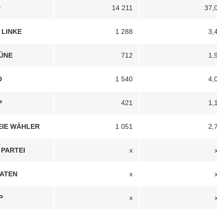
D
14 211
37,
 LINKE
1 288
3,
ÜNE
712
1,
D
1 540
4,
P
421
1,
EIE WÄHLER
1 051
2,
 PARTEI
x
RATEN
x
Zwickau 2
P
x