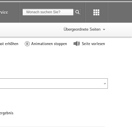
Suchbegriff
rvice
Suche starten
Übergeordnete Seiten
ast erhöhen
Animationen stoppen
Seite vorlesen
ergebnis