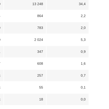
0
13 248
34,4
4
864
2,2
9
783
2,0
0
2 024
5,3
1
347
0,9
7
608
1,6
x
257
0,7
x
55
0,1
x
18
0,0