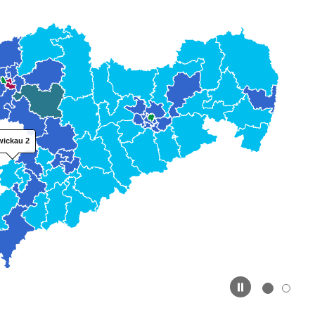
lleinstieg
althemen
Zwickau 2