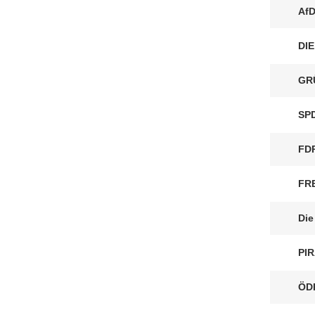
Af
DIE
GR
SP
FD
FR
Die
PI
ÖD