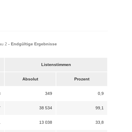
kau 2
- Endgültige Ergebnisse
Listenstimmen
Absolut
Prozent
3
349
0,9
7
38 534
99,1
1
13 038
33,8