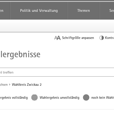
reifende
en
Politik und Verwaltung
Themen
Se
Schriftgröße anpassen
Kontr
ergebnisse
t
ählen
achsen
Wahlkreis Zwickau 2
rgebnis vollständig
Wahlergebnis unvollständig
noch kein Wahl