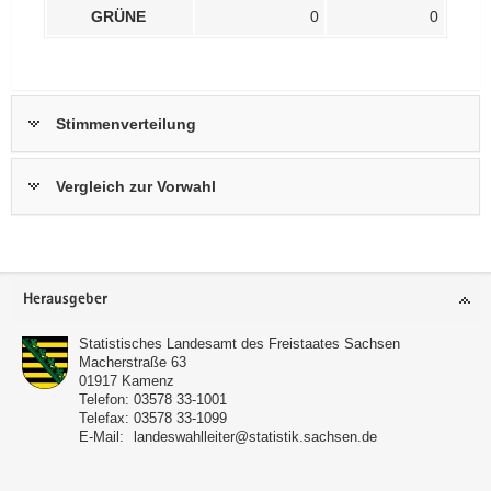
GRÜNE
0
0
Stimmenverteilung
Vergleich zur Vorwahl
Footer-
Herausgeber
Bereich
Statistisches Landesamt des Freistaates Sachsen
Macherstraße 63
01917
Kamenz
Telefon:
03578 33-1001
Telefax:
03578 33-1099
E-Mail:
landeswahlleiter@statistik.sachsen.de